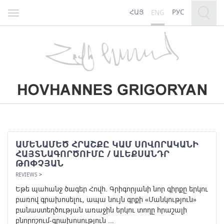
ՀԱՅ
РУС
ENG
Toggle
navigation
ԱՄԵՆԱՄԵԾ ՀՐԱՇՔԸ ԿԱՄ ՍՈՎՈՐԱԿԱՆԻ
ՀԱՅՏՆԱԳՈՐԾՈՒՄԸ / ԱԼԵՔՍԱՆԴՐ
ԹՈՓՉՅԱՆ
REVIEWS
>
Եթե պահանջ ծագեր Հովհ. Գրիգորյանի նոր գիրքը երկու
բառով գրախոսելու, ապա նույն գրքի «Մանկություն»
բանաստեղծության առաջին երկու տողը հրաշալի
բնորոշում-գրախոսություն ...