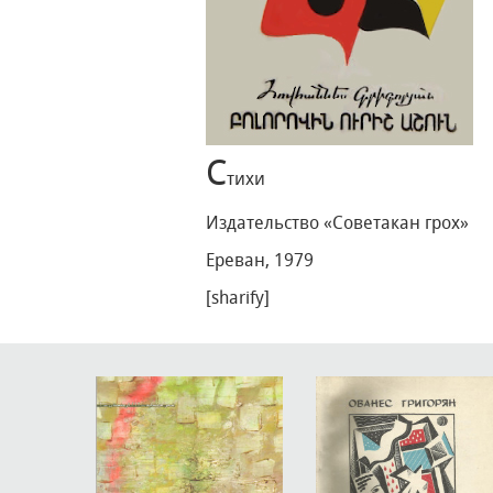
С
тихи
Издательство «Советакан грох»
Ереван, 1979
[sharify]