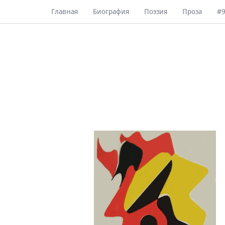
Главная
Биография
Поэзия
Проза
#9