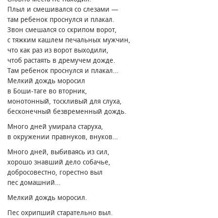
Плыл и смешивался со слезами —
там ребенок проснулся и плакал.
Звон смешался со скрипом ворот,
с тяжким кашлем печальных мужчин,
что как раз из ворот выходили,
чтоб растаять в дремучем дожде.
Там ребенок проснулся и плакал…
Мелкий дождь моросил
в Боши-таге во вторник,
монотонный, тоскливый для слуха,
бесконечный безвременный дождь.
Много дней умирала старуха,
в окружении правнуков, внуков…
Много дней, выбиваясь из сил,
хорошо знавший дело собачье,
добросовестно, горестно выл
пес домашний…
Мелкий дождь моросил.
Пес охрипший старательно выл.