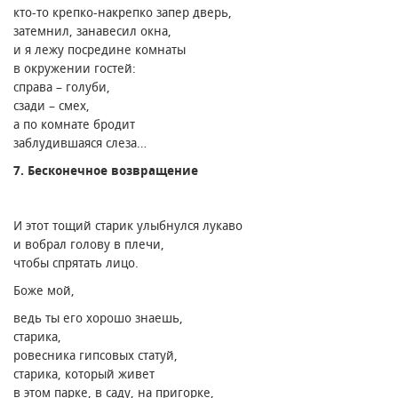
кто-то крепко-накрепко запер дверь,
затемнил, занавесил окна,
и я лежу посредине комнаты
в окружении гостей։
справа – голуби,
сзади – смех,
а по комнате бродит
заблудившаяся слеза…
7. Бесконечное возвращение
И этот тощий старик улыбнулся лукаво
и вобрал голову в плечи,
чтобы спрятать лицо.
Боже мой,
ведь ты его хорошо знаешь,
старика,
ровесника гипсовых статуй,
старика, который живет
в этом парке, в саду, на пригорке,