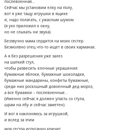
послевоенная…
Сейчас мы установим елку на полу,
вот я уже тащу игрушки в ящике
и, надо полагать, с ужасным шумом
(я ухо приложил к окну,
но не слыхать ни звука).
Беззвучно мама сердится на моих сестер.
Безмолвно отец что-то ищет в своих карманах.
А я без разрешения уже залез
на шаткий стул,
чтобы развесить елочные украшения։
бумажные яблоки, бумажные шоколадки,
бумажные мандарины, конфеты бумажные,
среди них роскошный довоенный дед-мороз,
а все бумажки – послевоенные…
(Именно сейчас я должен упасть со стула,
шрам на лбу и сейчас заметен).
И вот я наклоняюсь за игрушкой,
и вслед за этим
моя сестра испуганно кричит,