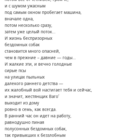
и с шумом ужасным
под самым окном пробегает машина,
вначале одна,
потом несколько сразу,
затем уже целый поток…
И жизнь беспризорных
бездомных собак
становится много опасней,
чем в прежние – давние — годы…
И жалкие эти, и вечно голодные
сирые псы
на улицах пыльных
далекого раннего детства —
их жалобный вой настигает тебя и сейчас,
и значит, жестянщик Ваго՛
выходит из дому
ровно в семь, как всегда.
В ранний час он идет на работу,
равнодушно пиная
полусонных бездомных собак,
так привыкших к беззлобным