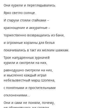
Они курили и переглядывались.
Ярко светло солнце.
И старухи стояли стайками –
краснощекие и аккуратные –
торжественно возвращались из бани,
и огромные корзины для белья
покачивались в такт их мелким шажкам.
Трое напудренных зурначей
курили и смотрели на них,
равнодушно смотрели на них,
и мысленно каждый играл
небезызвестный марш Шопена,
с понятными и простительными
отклонениями…
Они и сами не поняли, почему,
не обменявшись ни словом,