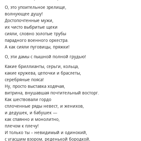
О, это упоительное зрелище,
волнующее душу!
Достопочтенные мужи,
их чисто выбритые щеки
сияли, словно золотые трубы
парадного военного оркестра.
А как сияли пуговицы, пряжки!
О, эти дамы с пышной полной грудью!
Какие бриллианты, серьги, кольца,
какие кружева, цепочки и браслеты,
серебряные пояса!
Ну, просто выставка ходячая,
витрина, внушавшая почтительный восторг.
Как шествовали гордо
сплоченные ряды невест, и женихов,
и дедушек, и бабушек —
как спаянно и монолитно,
плечом к плечу!
И только ты – невидимый и одинокий,
с угасшим взором, реденькой бородкой,