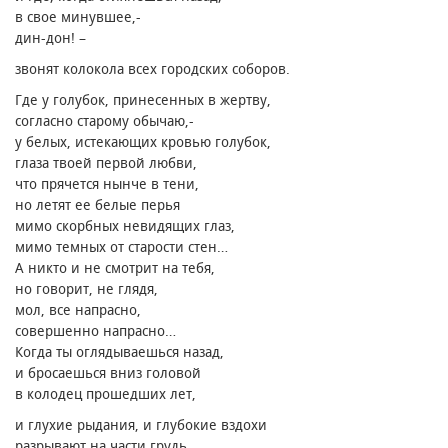
в свое минувшее,-
дин-дон! –
звонят колокола всех городских соборов.
Где у голубок, принесенных в жертву,
согласно старому обычаю,-
у белых, истекающих кровью голубок,
глаза твоей первой любви,
что прячется нынче в тени,
но летят ее белые перья
мимо скорбных невидящих глаз,
мимо темных от старости стен…
А никто и не смотрит на тебя,
но говорит, не глядя,
мол, все напрасно,
совершенно напрасно…
Когда ты оглядываешься назад,
и бросаешься вниз головой
в колодец прошедших лет,
и глухие рыдания, и глубокие вздохи
разрывают на части грудь,