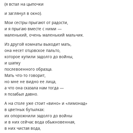
(я встал на цыпочки
и заглянул в окно).
Мои сестры прыгают от радости,
и я прыгаю вместе с ними —
маленький, очень маленький мальчик.
Из другой комнаты выходит мать,
она несет отцовское пальто,
которое купили задолго до войны,
и шапку
послевоенного образца.
Мать что-то говорит,
но мне не видно ее лица,
а что она сказала нам тогда —
я позабыл давно.
А на столе уже стоит «вино» и «лимонад»
в цветных бутылках։
их опорожнили задолго до войны
и в них сейчас вода обыкновенная,
в них чистая вода,