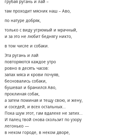
грубая ругань и лай –
там проходит мясник наш – Аво,
по натуре добряк,
только с виду угрюмый и мрачный,
и за это не любит беднягу никто,
в том числе и собаки.
Эта ругань и лай
повторяются каждое утро
ровно в десять часов։
запах мяса и крови почуяв,
бесновались собаки,
бушевал и бранился Аво,
проклиная собак,
а затем поминая и тещу свою, и жену,
и соседей, и всех остальных…
Пока шум этот, гам вдалеке не затих…
И палец твой снова скользит по узору
легонько —
в неком городе, в неком дворе,