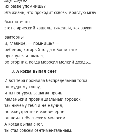
их разве упомнишь?
Эта жизнь, что проходит сквозь волглую мглу
быстротечно,
этот старческий кашель, тяжелый, как звуки
валторны,
и, главное, — помнишь? —
ребенок, который тогда в Боши-таге
проснулся и плакал,
во вторник, когда моросил мелкий дождь…
А когда выпал снег
И вот тебя пронзила беспредельная тоска
по мудрому слову,
и ты понурясь зашагал прочь.
Маленький провинциальный городок
так ничему тебя и не научил,
но ежеутренне и ежевечерне
он поил тебя свежим молоком.
А когда выпал снег,
ты стал совсем сентиментальным.