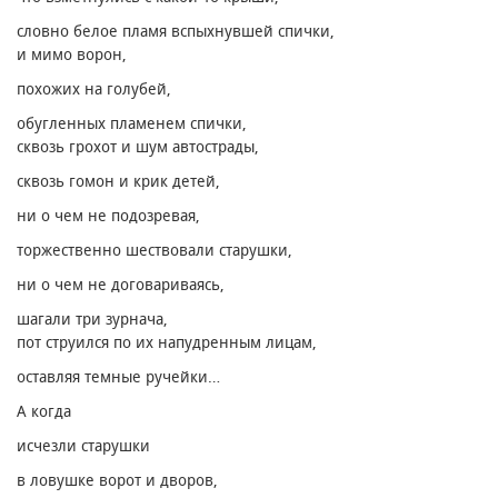
словно белое пламя вспыхнувшей спички,
и мимо ворон,
похожих на голубей,
обугленных пламенем спички,
сквозь грохот и шум автострады,
сквозь гомон и крик детей,
ни о чем не подозревая,
торжественно шествовали старушки,
ни о чем не договариваясь,
шагали три зурнача,
пот струился по их напудренным лицам,
оставляя темные ручейки…
А когда
исчезли старушки
в ловушке ворот и дворов,