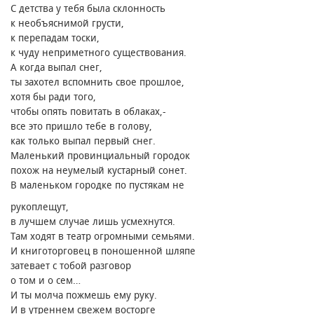
С детства у тебя была склонность
к необъяснимой грусти,
к перепадам тоски,
к чуду неприметного существования.
А когда выпал снег,
ты захотел вспомнить свое прошлое,
хотя бы ради того,
чтобы опять повитать в облаках,-
все это пришло тебе в голову,
как только выпал первый снег.
Маленький провинциальный городок
похож на неумелый кустарный сонет.
В маленьком городке по пустякам не
рукоплещут,
в лучшем случае лишь усмехнутся.
Там ходят в театр огромными семьями.
И книготорговец в поношенной шляпе
затевает с тобой разговор
о том и о сем…
И ты молча пожмешь ему руку.
И в утреннем свежем восторге