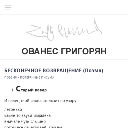
Toggle
navigation
БЕСКОНЕЧНОЕ ВОЗВРАЩЕНИЕ (Поэма)
ПОЭЗИЯ
>
ПОТЕРЯННЫЕ ПИСЬМА
С
тарый ковер
И палец твой снова скользит по узору
легонько —
какие-то звуки издалека,
вначале чуть слышно,
потом все отчетливей, громче,