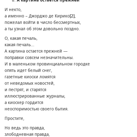
И некто,
а именно – Джорджо де Кирико
[2]
,
пожелал войти в число бессмертных,
а ты узнал об этом довольно поздно.
О, какая печаль,
какая печаль…
А картина остается прежней —
поправки совсем незначительны.
И в маленьком провинциальном городке
опять идет белый снег,
газетные киоски ломятся
от неведомых новостей,
и пестрят, и старятся
иллюстрированные журналы,
а киоскер гордится
неоспоримостью своего бытия.
Простите,
Но ведь это правда,
злободневная правда,