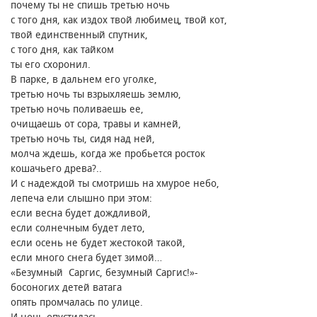
почему ты не спишь третью ночь
с того дня, как издох твой любимец, твой кот,
твой единственный спутник,
с того дня, как тайком
ты его схоронил.
В парке, в дальнем его уголке,
третью ночь ты взрыхляешь землю,
третью ночь поливаешь ее,
очищаешь от сора, травы и камней,
третью ночь ты, сидя над ней,
молча ждешь, когда же пробьется росток
кошачьего древа?..
И с надеждой ты смотришь на хмурое небо,
лепеча ели слышно при этом։
если весна будет дождливой,
если солнечным будет лето,
если осень не будет жестокой такой,
если много снега будет зимой…
«Безумный Саргис, безумный Саргис!»-
босоногих детей ватага
опять промчалась по улице.
И ночь опустилась,