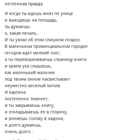
нетленная правда.
И когда ты идешь вниз по улице
и выходишь на площадь,
ты думаешь։
о, какая печаль…
И ты узнал об этом слишком поздно.
В маленьком провинциальном городке
сегодня идет мелкий снег,
а ты переворачиваешь страницу книги
и краем уха слышишь,
как маленький мальчик
под твоим окном насвистывает
неуместно веселый мотив.
И картина
постепенно темнеет,
и ты закрываешь книгу,
и откладываешь ее в сторону,
и роняешь голову в ладони,
и долго думаешь,
очень долго…