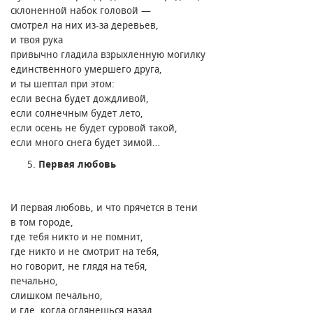
склоненной набок головой —
смотрел на них из-за деревьев,
и твоя рука
привычно гладила взрыхленную могилку
единственного умершего друга,
и ты шептал при этом։
если весна будет дождливой,
если солнечным будет лето,
если осень не будет суровой такой,
если много снега будет зимой…
Первая любовь
И первая любовь, и что прячется в тени
в том городе,
где тебя никто и не помнит,
где никто и не смотрит на тебя,
но говорит, не глядя на тебя,
печально,
слишком печально,
и где, когда оглянешься назад,