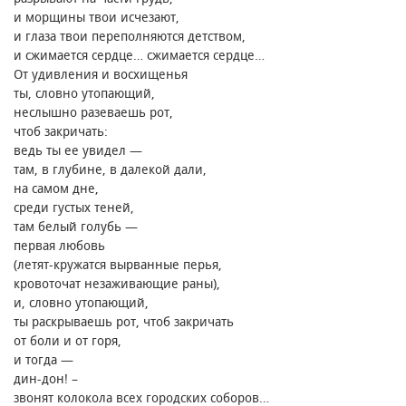
и морщины твои исчезают,
и глаза твои переполняются детством,
и сжимается сердце… сжимается сердце…
От удивления и восхищенья
ты, словно утопающий,
неслышно разеваешь рот,
чтоб закричать։
ведь ты ее увидел —
там, в глубине, в далекой дали,
на самом дне,
среди густых теней,
там белый голубь —
первая любовь
(летят-кружатся вырванные перья,
кровоточат незаживающие раны),
и, словно утопающий,
ты раскрываешь рот, чтоб закричать
от боли и от горя,
и тогда —
дин-дон! –
звонят колокола всех городских соборов…