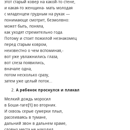
этот старый ковер на какой-то стене,
и какая-то женщина- мать молодая
с младенцем грудным на руках —
понимающе смотрит, безмолвно։
может быть, поняла,
как уходят стремительно года.
Потому и стоит пожилой незнакомец
перед старым ковром,
неизвестно о чем вспоминая,-
вот уже увлажнились глаза,
вот слеза появились,
вначале одна,
потом несколько сразу,
затем уже целый поток…
А ребенок проснулся и плакал
Мелкий дождь моросил
в Боши-таге
[1]
во вторник.
И сквозь серые сумерки плыл,
рассеиваясь в тумане,
дальний звон в дальнем храме,
словно места не находил.