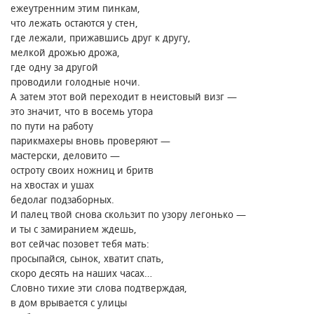
ежеутренним этим пинкам,
что лежать остаются у стен,
где лежали, прижавшись друг к другу,
мелкой дрожью дрожа,
где одну за другой
проводили голодные ночи.
А затем этот вой переходит в неистовый визг —
это значит, что в восемь утора
по пути на работу
парикмахеры вновь проверяют —
мастерски, деловито —
остроту своих ножниц и бритв
на хвостах и ушах
бедолаг подзаборных.
И палец твой снова скользит по узору легонько —
и ты с замиранием ждешь,
вот сейчас позовет тебя мать։
просыпайся, сынок, хватит спать,
скоро десять на наших часах…
Словно тихие эти слова подтверждая,
в дом врывается с улицы