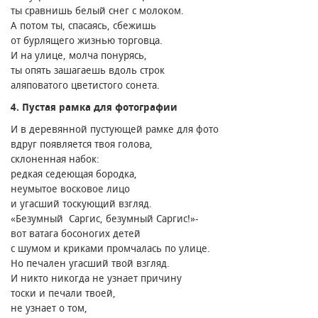
ты сравнишь белый снег с молоком.
А потом ты, спасаясь, сбежишь
от бурлящего жизнью торговца.
И на улице, молча понурясь,
ты опять зашагаешь вдоль строк
аляповатого цветистого сонета.
4. Пустая рамка для фотографии
И в деревянной пустующей рамке для фото
вдруг появляется твоя голова,
склоненная набок։
редкая седеющая бородка,
неумытое восковое лицо
и угасший тоскующий взгляд.
«Безумный Саргис, безумный Саргис!»-
вот ватага босоногих детей
с шумом и криками промчалась по улице.
Но печален угасший твой взгляд.
И никто никогда не узнает причину
тоски и печали твоей,
не узнает о том,