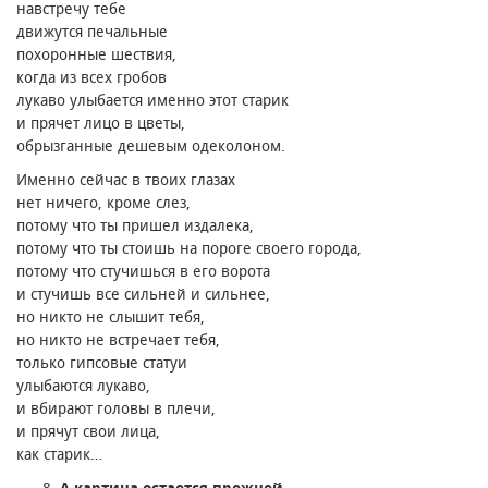
навстречу тебе
движутся печальные
похоронные шествия,
когда из всех гробов
лукаво улыбается именно этот старик
и прячет лицо в цветы,
обрызганные дешевым одеколоном.
Именно сейчас в твоих глазах
нет ничего, кроме слез,
потому что ты пришел издалека,
потому что ты стоишь на пороге своего города,
потому что стучишься в его ворота
и стучишь все сильней и сильнее,
но никто не слышит тебя,
но никто не встречает тебя,
только гипсовые статуи
улыбаются лукаво,
и вбирают головы в плечи,
и прячут свои лица,
как старик…
А картина остается прежней