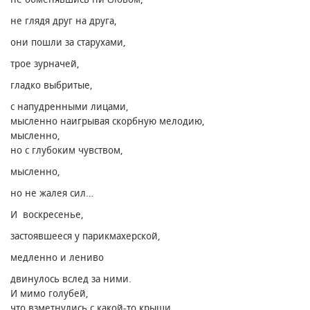
не глядя друг на друга,
они пошли за старухами,
трое зурначей,
гладко выбритые,
с напудренными лицами,
мысленно наигрывая скорбную мелодию,
мысленно,
но с глубоким чувством,
мысленно,
но не жалея сил…
И воскресенье,
застоявшееся у парикмахерской,
медленно и лениво
двинулось вслед за ними.
И мимо голубей,
что взметнулись с какой-то крыши,