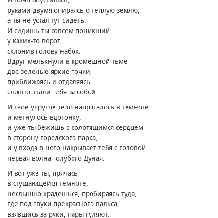
руками двумя опираясь о теплую землю,
а ты не устал тут сидеть.
И сидишь ты совсем поникший
у каких-то ворот,
склонив голову набок.
Вдруг мелькнули в кромешной тьме
две зеленые яркие точки,
приближаясь и отдаляясь,
словно звали тебя за собой.
И твое упругое тело напрягалось в темноте
и метнулось вдогонку,
и уже ты бежишь с колотящимся сердцем
в сторону городского парка,
и у входа в него накрывает тебя с головой
первая волна голубого Дуная.
И вот уже ты, прячась
в сгущающейся темноте,
неслышно крадешься, пробираясь туда,
где под звуки прекрасного вальса,
взявшись за руки, пары гуляют.