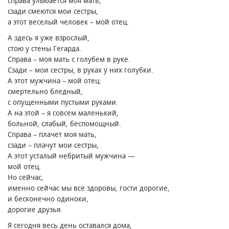
справа улыбается моя мать,
сзади смеются мои сестры,
а этот веселый человек – мой отец.
А здесь я уже взрослый,
стою у стены Гегарда.
Справа – моя мать с голубем в руке.
Сзади – мои сестры, в руках у них голубки.
А этот мужчина – мой отец։
смертельно бледный,
с опущенными пустыми руками.
А на этой – я совсем маленький,
больной, слабый, беспомощный.
Справа – плачет моя мать,
сзади – плачут мои сестры,
А этот усталый небритый мужчина —
мой отец.
Но сейчас,
именно сейчас мы все здоровы, гости дорогие,
и бесконечно одиноки,
дорогие друзья.
Я сегодня весь день оставался дома,