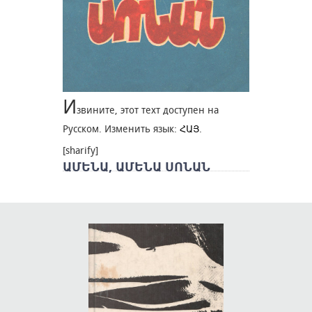
И
звините, этот техт доступен на
Русском. Изменить язык:
ՀԱՅ
.
[sharify]
ԱՄԵՆԱ, ԱՄԵՆԱ ՍՈՆԱՆ