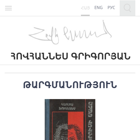
ENG
РУС
ՀԱՅ
Toggle
navigation
ԹԱՐԳՄԱՆՈՒԹՅՈՒՆ