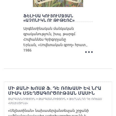
ՖԵԼԻՍԱ ԿՈՒՅՈՒՄՋՅԱՆ
«ԱՉՈՆԻԿՆ ՈՒ ԹԻԹԵՌԸ»
Արգենտինական մանկական
գրականություն, իսպ. թարգմ.
Հովհաննես Գրիգորյանը
Երևան, «Սովետական գրող» հրատ.,
1986
ՄԻ ՔԱՆԻ ԽՈՍՔ Ֆ. ԴԵ ՌՈԽԱՍԻ ԵՎ ՆՐԱ
ՄԻԱԿ ՍՏԵՂԾԱԳՈՐԾՈՒԹՅԱՆ ՄԱՍԻՆ
ԹԱՐԳՄԱՆՈՒԹՅՈՒՆ
>
ԹԱՐԳՄԱՆՈՒԹՅՈՒՆ
>
ՖԵՐՆԱՆԴՈ ԴԵ ՌՈԽԱՍ
«ՍԵԼԵՍՏԻՆԱ»
«Սելեստինան» նախասերվանտեսյան շրջանի
ամենանշանակալից ստեղծագործությունն է