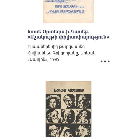
Խոսե Oրտեգա-ի-Գասեթ
«Մշակույթի փիլիսոփայություն»
Իսպաներենից թարգմանեց
Հովհաննես Գրիգորյանը, Երևան,
«Ապոլոն», 1999