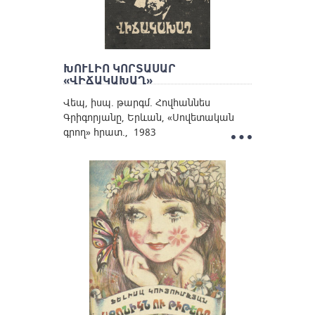
ԽՈՒԼԻՈ ԿՈՐՏԱՍԱՐ
«ՎԻՃԱԿԱԽԱՂ»
Վեպ, իսպ. թարգմ. Հովհաննես
Գրիգորյանը, Երևան, «Սովետական
գրող» հրատ., 1983