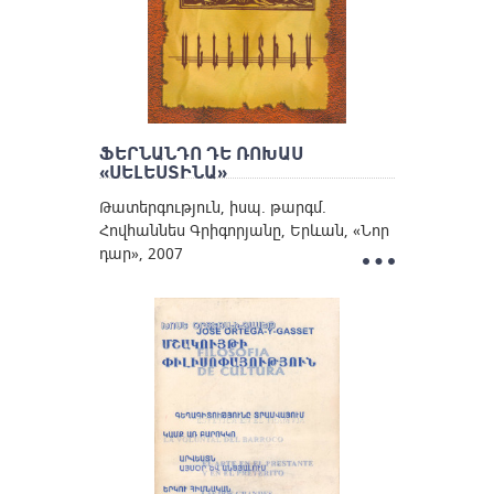
ՖԵՐՆԱՆԴՈ ԴԵ ՌՈԽԱՍ
«ՍԵԼԵՍՏԻՆԱ»
Թատերգություն, իսպ. թարգմ.
Հովհաննես Գրիգորյանը, Երևան, «Նոր
դար», 2007