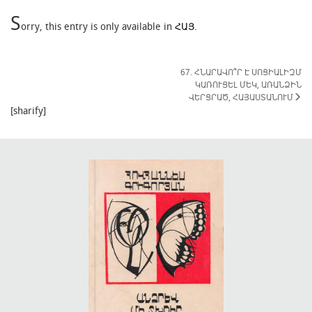
S
orry, this entry is only available in
ՀԱՅ
.
67. ՀՆԱՐԱՎՈ՞Ր Է ՍՈՑԻԱԼԻԶՄ
ԿԱՌՈՒՑԵԼ ՄԵԿ, ԱՌԱՆՁԻՆ
ՎԵՐՑՐԱԾ, ՀԱՅԱՍՏԱՆՈՒՄ
[sharify]