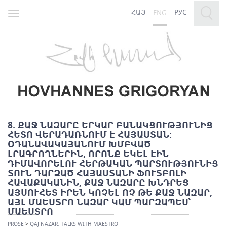
ՀԱՅ
РУС
ENG
Toggle
navigation
8. ՔԱՋ ՆԱԶԱՐԸ ԵՐԿԱՐ ԲԱՆԱԿՑՈՒԹՅՈՒՆԻՑ
ՀԵՏՈ ՎԵՐԱԴԱՌՆՈՒՄ Է ՀԱՅԱՍՏԱՆ:
ՕԴԱՆԱՎԱԿԱՅԱՆՈՒՄ ԽՄԲՎԱԾ
ԼՐԱԳՐՈՂՆԵՐԻՆ, ՈՐՈՆՔ ԵԿԵԼ ԷԻՆ
ԴԻՄԱՎՈՐԵԼՈՒ ՀԵՐԹԱԿԱՆ ՊԱՐՏՈՒԹՅՈՒՆԻՑ
ՏՈՒՆ ԴԱՐՁԱԾ ՀԱՅԱՍՏԱՆԻ ՖՈՒՏԲՈԼԻ
ՀԱՎԱՔԱԿԱՆԻՆ, ՔԱՋ ՆԱԶԱՐԸ ԽՆԴՐԵՑ
ԱՅՍՈՒՀԵՏ ԻՐԵՆ ԿՈՉԵԼ ՈՉ ԹԵ ՔԱՋ ՆԱԶԱՐ,
ԱՅԼ ՄԱԵՍՏՐՈ ՆԱԶԱՐ ԿԱՄ ՊԱՐԶԱՊԵՍ՝
ՄԱԵՍՏՐՈ
PROSE
>
QAJ NAZAR, TALKS WITH MAESTRO