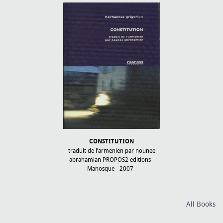
N DOORS IN THE
CONSTITUTION
ԱՐՏԵՄԻՈ Կ
S CAVE
traduit de l’arménien par nounée
Վ
abrahamian PROPOS2 éditions -
իսպաներենից թ
s Yerevan, 2008
Manosque - 2007
Գրիգորյանը Ս
հրատարակ
Երևան,
All Books