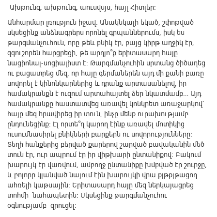
-Ախթունգ, ախթունգ, աուսվսյս, հայլ Հիտլեր:
Անհարմար լռություն իջավ. Անակնկալի եկած, շփոթված
սկսեցինք անձնագրերս որոնել գրպաններումս, իսկ ես
թարգմանչուհուն, որը թեև բնիկ էր, բայց կիրթ աղջիկ էր,
զգուշորեն հարցրեցի, թե արդյո՞ք երիտասարդ հայը
նացիոնալ-սոցիալիստ է: Թարգմանչուհին սրտանց ծիծաղեց
ու բացատրեց մեզ, որ հայը գերմաներեն այդ մի քանի բառը
սովորել է կինոնկարներից և դրանք արտասանելով, իր
համակրանքն է ուզում արտահայտել ձեր նկատմամբ… Այդ
համակրանքը հաստատվեց առավել կոնկրետ առաջարկով՝
հայը մեզ հրավիրեց իր տուն, ինչը մենք ուրախությամբ
ընդունեցինք: Էլ որտե՞ղ կարող էինք առավել մոտիկից
ուսումնասիրել բնիկների բարքերն ու սովորությունները:
Տեղի հանքերից բերված քարերով շարված բավականին մեծ
տուն էր, ուր ապրում էր իր վիթխարի ընտանիքով: Բակում
խարույկ էր վառվում, ամբողջ ընտանիքը խմբված էր շուրջը,
և բոլորը կլանված նայում էին խարույկի վրա քլթքլթացող
ահռելի կաթսային: Երիտասարդ հայը մեզ ներկայացրեց
տոհմի նահապետին: Սկսեցինք թարգմանչուհու
օգնությամբ զրուցել: