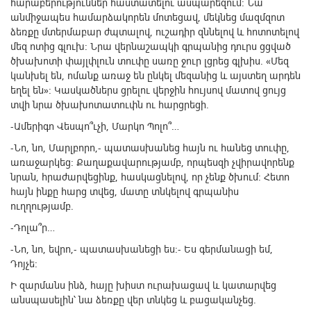
հարաբերություններ հաստատելու ասպարեզում: Նա
անմիջապես համարձակորեն մոտեցավ, մեկնեց մազմզոտ
ձեռքը մտերմաբար ժպտալով, ուշադիր զննելով և հոտոտելով
մեզ ոտից գլուխ: Նրա վերնաշապկի գրպանից դուրս ցցված
ծխախոտի փայլփլուն տուփը սառը ջուր լցրեց գլխիս. «Մեզ
կանխել են, ոմանք առաջ են ընկել մեզանից և այստեղ արդեն
եղել են»: Կասկածներս ցրելու վերջին հույսով մատով ցույց
տվի նրա ծխախոտատուփն ու հարցրեցի.
-Ամերիգո Վեսպո՞ւչի, Մարկո Պոլո՞…
-Նո, նո, Մարլբորո,- պատասխանեց հայն ու հանեց տուփը,
առաջարկեց: Քաղաքավարությամբ, որպեսզի չվիրավորենք
նրան, հրաժարվեցինք, հասկացնելով, որ չենք ծխում: Հետո
հայն ինքը հարց տվեց, մատը տնկելով գրպանիս
ուղղությամբ.
-Դոլա՞ր…
-Նո, նո, եվրո,- պատասխանեցի ես:- Ես գերմանացի եմ,
Դոյչե:
Ի զարմանս ինձ, հայը խիստ ուրախացավ և կատարվեց
անսպասելին՝ նա ձեռքը վեր տնկեց և բացականչեց.