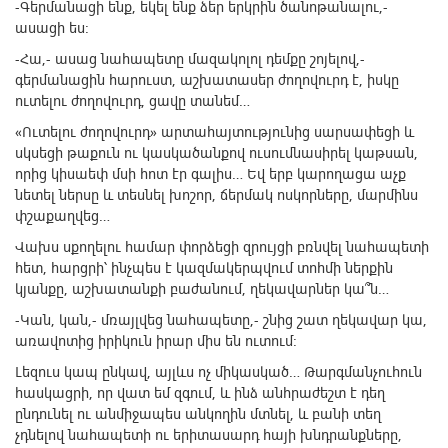
-Գերմանացի ենք, եկել ենք ձեր երկրին ծանոթանալու,-
ասացի ես:
-Հա,- ասաց նահապետը մազակոլոլ դեմքը շոյելով,-
գերմանացին հարուստ, աշխատասեր ժողովուրդ է, իսկը
ուտելու ժողովուրդ, ցավը տանեմ…
«Ուտելու ժողովուրդ» արտահայտությունից սարսափեցի և
սկսեցի թաքուն ու կասկածանքով ուսումնասիրել կաթսան,
որից կիսաեփ մսի հոտ էր գալիս… Եվ երբ կարողացա աչք
նետել ներսը և տեսնել խոշոր, ճերմակ ոսկորները, մարմինս
փշաքաղվեց…
Վախս սքողելու համար փորձեցի զրույցի բռնվել նահապետի
հետ, հարցրի՝ ինչպես է կազմակերպվում տոհմի ներքին
կյանքը, աշխատանքի բաժանում, ղեկավարներ կա՞ն…
-Կան, կան,- մռայլվեց նահապետը,- շնից շատ ղեկավար կա,
առավոտից իրիկուն իրար միս են ուտում:
Լեզուս կապ ընկավ, այլևս ոչ միկասկած… Թարգմանչուհուն
հասկացրի, որ վատ եմ զգում, և ինձ անհրաժեշտ է դեղ
ընդունել ու անմիջապես անկողին մտնել, և բանի տեղ
չդնելով նահապետի ու երիտասարդ հայի խնդրանքները,