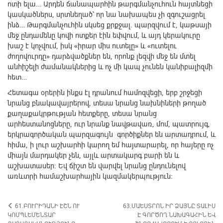
ոտի ելա… Արդեն ճանապարհին թարգմանչուհուն հայտնեցի
կասկածներս, սրտնեղած՝ որ նա նախապես չի զգուշացրել
ինձ… Թարգմանչուհին սկսեց քրքջալ. պարզվում է, կաթսայի
մեջ ընդամենը կովի ոտքեր էին եփվում, և այդ կերակուրը
խաշ է կոչվում, իսկ «իրար միս ուտելը» և «ուտելու
ժողովուրդը» դարձվածքներ են, որոնք լեզվի մեջ են մտել
անհիշելի ժամանակներից և ոչ մի կապ չունեն կանիբալիզմի
հետ…
Հետագա օրերին ինքս էլ դրանում համոզվեցի, երբ շրջեցի
նրանց բնակավայրերով, տեսա նրանց նախնիների թողած
քաղաքակրթության հետքերը, տեսա նրանց
արհեստանոցները, ուր նրանք նավթավառ, մոմ, պատրույգ,
երկրագործական պարզագույն գործիքներ են արտադրում, և
հիմա, ի լուր աշխարհի կարող եմ հայտարարել, որ հայերը ոչ
միայն մարդակեր չեն, այլև արտակարգ բարի են և
աշխատասեր: Եվ ճիշտ են վարվել նրանց ընդունելով
առևտրի համաշխարհային կազմակերպություն:
61.ԲՈՒՐԻԴԱՆԻ ԷՇՆ ՈՒ
63.ՄԱԵՍՏՐՈՆ ԻՐ ՁԱՅՆԸ ՏԱԼԻՍ
ԿՈՄՊԼԵՄԵՆՏԱՐ
Է ԳՈՐԾՈՂ ՆԱԽԱԳԱՀԻՆ ԵՎ