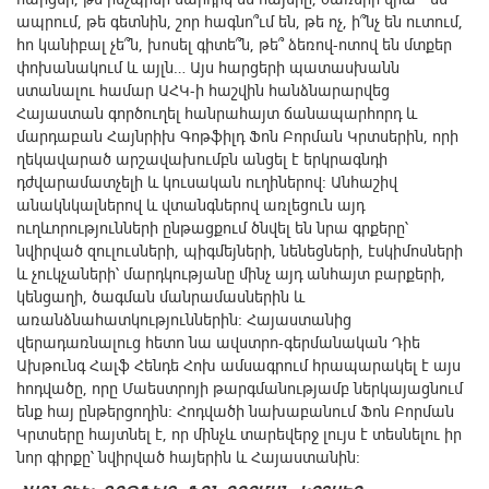
ապրում, թե գետնին, շոր հագնո՞ւմ են, թե ոչ, ի՞նչ են ուտում,
հո կանիբալ չե՞ն, խոսել գիտե՞ն, թե՞ ձեռով-ոտով են մտքեր
փոխանակում և այլն… Այս հարցերի պատասխանն
ստանալու համար ԱՀԿ-ի հաշվին հանձնարարվեց
Հայաստան գործուղել հանրահայտ ճանապարհորդ և
մարդաբան Հայնրիխ Գոթֆիլդ Ֆոն Բորման Կրտսերին, որի
ղեկավարած արշավախումբն անցել է երկրագնդի
դժվարամատչելի և կուսական ուղիներով: Անհաշիվ
անակնկալներով և վտանգներով առլեցուն այդ
ուղևորությունների ընթացքում ծնվել են նրա գրքերը՝
նվիրված զուլուսների, պիգմեյների, նենեցների, էսկիմոսների
և չուկչաների՝ մարդկությանը մինչ այդ անհայտ բարքերի,
կենցաղի, ծագման մանրամասներին և
առանձնահատկություններին: Հայաստանից
վերադառնալուց հետո նա ավստրո-գերմանական Դիե
Ախթունգ Հալֆ Հենդե Հոխ ամսագրում հրապարակել է այս
հոդվածը, որը Մաեստրոյի թարգմանությամբ ներկայացնում
ենք հայ ընթերցողին: Հոդվածի նախաբանում Ֆոն Բորման
Կրտսերը հայտնել է, որ մինչև տարեվերջ լույս է տեսնելու իր
նոր գիրքը՝ նվիրված հայերին և Հայաստանին: