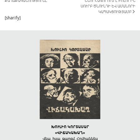
ՔԱՂԱՔԱԿԱՆՈՒԹՅՈՒՆԸ
ՇՆՈՐՀԱՎՈՐՈՒՄ Է ԲՈԼՈՐԻՆ
ՍՈՒՐԲ ԾՆՈՒՆԴԻ ԵՎ ԱՄԱՆՈՐԻ
ԿԱՊԱԿՑՈՒԹՅԱՄԲ
[sharify]
رویایی که به خاطرش
ԽՈՒԼԻՈ ԿՈՐՏԱՍԱՐ
ПОТЕРЯНН
بیدار
«ՎԻՃԱԿԱԽԱՂ»
Стихи, поэмы
писатель”
Վեպ, իսպ. թարգմ. Հովհաննես