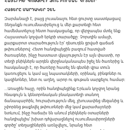
ՀԱՅՆՐԻԽ ԳՈԹՖԻԼԴ ՖՈՆ ԲՈՐՄԱՆ ԿՐՏՍԵՐ
ՀԱՅԵՐԸ ՄԱՐԴԱԿԵՐ ՉԵՆ
Զարմանալի է, բայց լուսանալու հետ ցուրտը սաստկացավ:
Տեղանքն ուսումնասիրելուց և մեր քարտեզի հետ
համեմատելուց հետո հասկացանք, որ վերջապես մտել ենք
Հայաստան կոչված երկրի տարածքը: Չորսդին ամայի,
քարքարոտ տարածություն էր՝ դեսուդեն ցրված գաճաճ
թփուտներով: Հետո հանդիպեցին բազում հատված
ծառաբներ, ինչը հաստատ վկայություն էր այն փաստի, որ
տեղի բնիկներն արդեն վերջնականապես իջել են ծառերից և
հասկանալի է, որ ծառերը հատել են գետնի վրա տուն
կառուցելու և կամ այլ նպատակների, օրինակ, բինգոներ ու
կազինոներ, նետ ու աղեղ, արոր ու գութան սարքելու համար:
…Առաջին հայը, որին հանդիպեցինք Երևան կոչվող նրանց
հնագույն և կենտրոնական բնակատեղի տանող
ճանապարհին, հուրախություն մեզ, չխուսափեց մեզանից և
չփորձեց թաքնվել թփուտների մեջ կամ քարաժայռերի
ետևում, ինչը հաճախ են անում բնիկներն օտարների
հանդիպելիս՝ խիստ դժվարացնելով ուսումնասիրողների
գործը՝ տեղացիներին առնչվելու, նրանց հետ