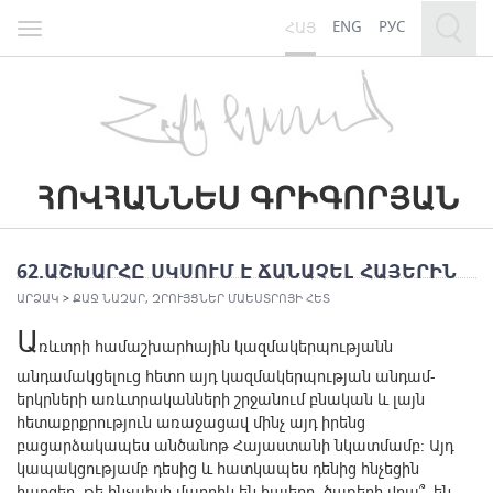
ENG
РУС
ՀԱՅ
Toggle
navigation
62.ԱՇԽԱՐՀԸ ՍԿՍՈՒՄ Է ՃԱՆԱՉԵԼ ՀԱՅԵՐԻՆ
ԱՐՁԱԿ
>
ՔԱՋ ՆԱԶԱՐ, ԶՐՈՒՅՑՆԵՐ ՄԱԵՍՏՐՈՅԻ ՀԵՏ
Ա
ռևտրի համաշխարհային կազմակերպությանն
անդամակցելուց հետո այդ կազմակերպության անդամ-
երկրների առևտրականների շրջանում բնական և լայն
հետաքրքրություն առաջացավ մինչ այդ իրենց
բացարձակապես անծանոթ Հայաստանի նկատմամբ: Այդ
կապակցությամբ դեսից և հատկապես դենից հնչեցին
հարցեր, թե ինչպիսի մարդիկ են հայերը, ծառերի վրա՞ են