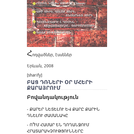
Հ
ոդվածներ, էսսեներ
Երևան, 2008
[sharify]
ԲԱՑ ԴՌՆԵՐԻ ՕՐ ՄՀԵՐԻ
ՔԱՐԱՅՐՈՒՄ
Բովանդակություն
ՔԱՐԵՐ ՆԵՏԵԼՈՒ ԵՎ ՔԱՐԸ ՔԱՐԻՆ
ԴՆԵԼՈՒ ԺԱՄԱՆԱԿԸ
Ո՞ՒՄ ՀԱՄԱՐ ԵՆ ՂՈՂԱՆՋՈՒՄ
ՀՐԱՏԱՐԱԿՉՈՒԹՅՈՒՆՆԵՐԸ