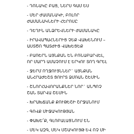
ԴՌՆԱԿԸ ԲԱՑ, ՆԵՐՍ ԳԱՄ ԵՍ
ՄԵՐ ԺԱՄԱՆԱԿԻ, ԲՈԼՈՐ
ԺԱՄԱՆԱԿՆԵՐԻ ՀԵՐՈՍԸ
ԴԵՂԻՆ ԱՆՁՐԵՎՆԵՐԻ ԺԱՄԱՆԱԿԸ
ԻՐԱՎԱՊԱՀՆԵՐԻՑ ՉԵՔ ՎԱԽԵՆՈՒՄ –
ԱՍՏԾՈ ՊԱՏԺԻՑ ՎԱԽԵՑԵՔ
ԲԱՌԵՐՆ ԱՅՆՔԱՆ ԵՆ ԲՌՆԱԲԱՐՎԵԼ,
ՈՐ ՄԱՐԴ ԱՄԱՉՈՒՄ Է ԵՐԿՈՒ ՏՈՂ ԳՐԵԼ
ՋԵՐՄ ՈՂՋՈՒՅՆՆԵՐ` ԱՅՆՔԱՆ
ԱՆՀՐԱԺԵՇՏ ՑՈՒՐՏ ՁՄՌԱՆ ՇԵՄԻՆ
ՇՆՈՐՀԱՎՈՐԱՆՔՆԵՐ ՆՈՐ` ԱՆՊՈՉ
ՇԱՆ ՏԱՐՎԱ ՇԵՄԻՆ
ԽՐԱԽՃԱՆՔ ՔՈՒԹԵՇԻ ՇՐՋԱՆՈՒՄ
ԳՈՎՔ ՄԻՋԱԿՈՒԹՅԱՆ
ՓԱԽԵ՜Ք, ԳԼՈԲԱԼԱՑՆՈՒՄ ԵՆ
ՄԵԿ ԱԶԳ, ՄԵԿ ՄՇԱԿՈՒՅԹ ԵՎ ՈՉ ՄԻ