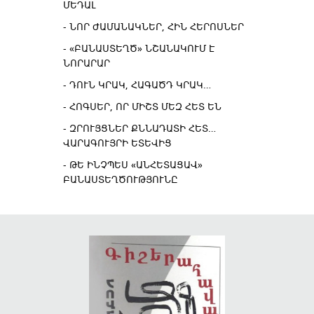
ՄԵԴԱԼ
ՆՈՐ ԺԱՄԱՆԱԿՆԵՐ, ՀԻՆ ՀԵՐՈՍՆԵՐ
«ԲԱՆԱՍՏԵՂԾ» ՆՇԱՆԱԿՈՒՄ Է
ՆՈՐԱՐԱՐ
ԴՈՒՆ ԿՐԱԿ, ՀԱԳԱԾԴ ԿՐԱԿ…
ՀՈԳՍԵՐ, ՈՐ ՄԻՇՏ ՄԵԶ ՀԵՏ ԵՆ
ԶՐՈՒՅՑՆԵՐ ՔՆՆԱԴԱՏԻ ՀԵՏ…
ՎԱՐԱԳՈՒՅՐԻ ԵՏԵՎԻՑ
ԹԵ ԻՆՉՊԵՍ «ԱՆՀԵՏԱՑԱՎ»
ԲԱՆԱՍՏԵՂԾՈՒԹՅՈՒՆԸ