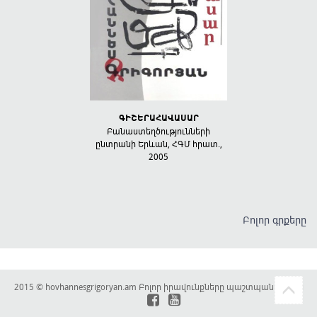
رویایی که به خاطرش
ԳԻՇԵՐԱՀԱՎԱՍԱՐ
ԱՄԵՆԱ, ԱՄ
بیدار
Բանաստեղծությունների
Մանկ
ընտրանի Երևան, ՀԳՄ հրատ.,
բանաստեղծությ
2005
19
آر
Բոլոր գրքերը
2015 © hovhannesgrigoryan.am Բոլոր իրավունքները պաշտպանված են