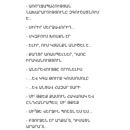
ԱՌՈՂՋԱՊԱՀՈՒԹՅԱՆ
ՆԱԽԱՐԱՐՈՒԹՅՈՒՆԸ ԶԳՈՒՇԱՑՆՈՒՄ
Է…
ՍԻՐԻՐ ՄԵՐՁԱՎՈՐԻԴ…
ՍԿԶԲՈՒՄ ԽՈՍՔՆ ԷՐ
ԵԼԻՐ, ՈՒՄ ԿՅԱՆՔՆ ԱՆԻԾԵԼ Է…
ՔԱՂՑՐ ԱՌԱՍՊԵԼՆԵՐ, ԴԱՌԸ
ԻՐԱԿԱՆՈՒԹՅՈՒՆ
ԱՆԵՐԵՎՈՒՅԹԸ ՈՐՈՆԵԼԻՍ
…ԵՎ ԿԳԱ ԹՈՒՐՔ ԿՈՄՍՈՄՈԼԸ
…ԵՎ ԱՆՑԱՎ ՀԱԶԱՐ ՏԱՐԻ
ՄԻ՛ ԹՔԵՔ ՔԱՄՈՒՆ ՀԱԿԱՌԱԿ ԵՎ
ԸՆԴՀԱՆՐԱՊԵՍ, ՄԻ՛ ԹՔԵՔ
ՄԻ՞ԹԵ ՎԵՐՋԻՆ ՊՈԵՏՆ ԵՄ ԵՍ…
ԲՅՈՒՋԵՆ ԷՐ ԱՂՔԱ՜Տ, ԴԻՄԱՑՆ
ԱՐԱՐԱ՜Տ…