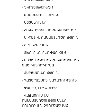
ՉԳԻՏԵՍԹԵԻՆՉ-1
ԺԱՄԱՆԱԿՆ Է ԱՐԴԵՆ
ԱՅՑԵԼՈՒՆԵՐ
ՀՈՎՎԱՊԵՏՆ ՈՒ ԲԱՆԱՍՏԵՂԾԸ
ՍԻՐԱՅԻՆ ԲԱՆԱՍՏԵՂԾՈՒԹՅՈՒՆ
ՇՐԹՆՀԱՐՄՈՆ
ՏԽՈՒՐ ԼՈՒՐԵՐ ՓԱՐԻԶԻՑ
ԱՅՑԵԼՈՒԹՅՈՒՆ ՀԱՆԳՈՒՑՅԱԼԻՆ
ՕՎԵՐ-ՍՅՈՒՐ-ՈՒԱԶ
ՀԱՐՑԱՔՆՆՈՒԹՅՈՒՆ
ՊԱՏԵՐԱԶՄԻՑ ԽԱՂԱՂՈՒԹՅՈՒՆ
ՓԱՐԻԶ, ԷԼԻ ՓԱՐԻԶ
ՎԱՃԱՌՈՒՄ ԵՄ
ԲԱՆԱՍՏԵՂԾՈՒԹՅՈՒՆՆԵՐ
ԲՈԼՈՐՈՎԻՆ ՉԳՈՐԾԱԾՎԱԾ