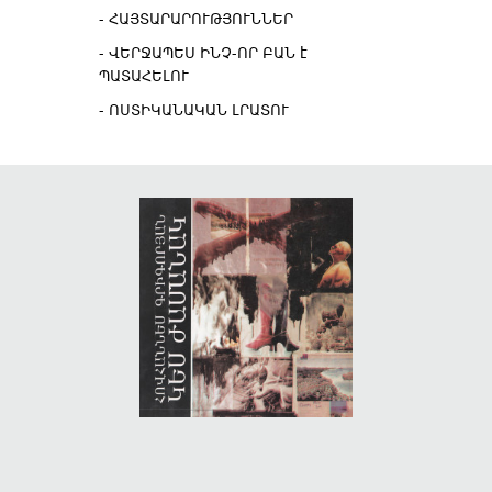
ՀԱՅՏԱՐԱՐՈՒԹՅՈՒՆՆԵՐ
ՎԵՐՋԱՊԵՍ ԻՆՉ-ՈՐ ԲԱՆ է
ՊԱՏԱՀԵԼՈՒ
ՈՍՏԻԿԱՆԱԿԱՆ ԼՐԱՏՈՒ