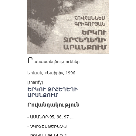
Բ
անաստեղծություններ
Երևան, «Նաիրի», 1996
[sharify]
ԵՐԿՈՒ ՋՐՀԵՂԵՂԻ
ԱՐԱՆՔՈՒՄ
Բովանդակություն
ԱՄԱՆՈՐ-95, 96, 97 …
ՉԳԻՏԵՍԹԵԻՆՉ-3
ՉԳԻՏԵՍԹԵԻՆՉ-2