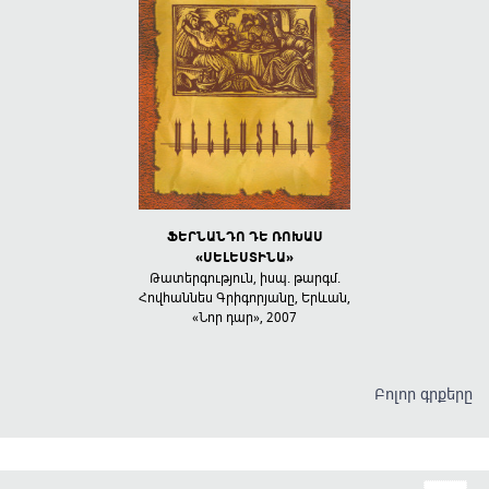
ԱՄԱՆԱԿ
ՖԵՐՆԱՆԴՈ ԴԵ ՌՈԽԱՍ
ԲՈԼՈՐՈՎԻՆ 
ղծություններ
«ՍԵԼԵՍՏԻՆԱ»
Բանաստեղծությ
-Դար», 2002
19
Թատերգություն, իսպ. թարգմ.
Հովհաննես Գրիգորյանը, Երևան,
«Նոր դար», 2007
Բոլոր գրքերը