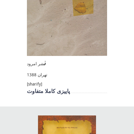
ن
شر امرود
تهران 1388
[sharify]
پاییزی کاملا متفاوت