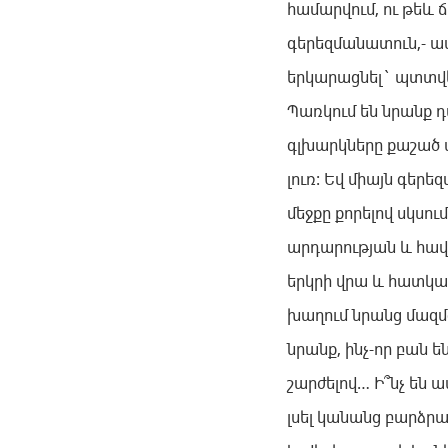
համարվում, ու թեև 
գերեզմանատուն,- ա
երկարացնել` պտտվել
Պառկում են նրանք 
գլխարկները քաշած 
լուռ: Եվ միայն գեր
մեջքը քորելով սկսու
արդարության և հավ
երկրի վրա և հատկա
խաղում նրանց մազմզ
նրանք, ինչ-որ բան 
շարժելով… Ի՞նչ են ա
լսել կանանց բարձրաձ