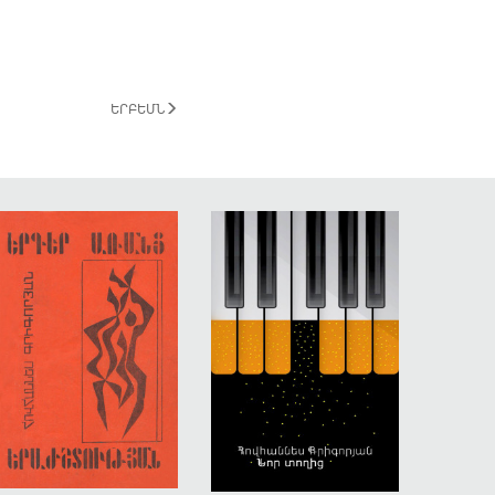
ԵՐԲԵՄՆ