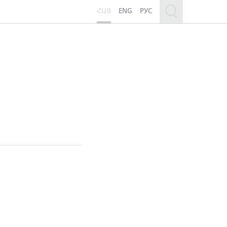
ՀԱՅ
ENG
РУС