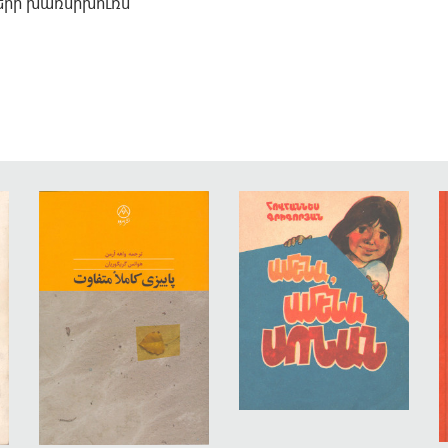
ների խառնիխուռն