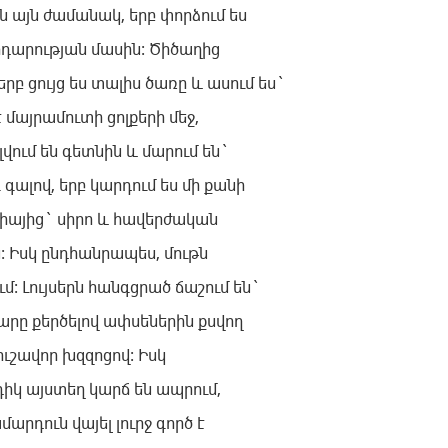
յն այն ժամանակ, երբ փորձում ես
րդարության մասին: Ծիծաղից
 երբ ցույց ես տալիս ծառը և ասում ես`
է մայրամուտի ցոլքերի մեջ,
ում են գետնին և մարում են`
գ գալով, երբ կարդում ես մի քանի
իայից` սիրո և հավերժական
: Իսկ ընդհանրապես, մութն
ւմ: Լույսերն հանգցրած ճաշում են`
րը քերծելով ափսեներին քսվող
ւշավոր խզզոցով: Իսկ
իկ այստեղ կարճ են ապրում,
արդուն վայել լուրջ գործ է