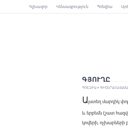
Գլխավոր
Կենսագրություն
Պոեզիա
Ար
ԳՅՈՒՂԸ
ՊՈԵԶԻԱ
>
ԳԻՇԵՐԱՀԱՎԱՍԱ
Ա
յստեղ մարդիկ փո
և երբեմն (շատ հազվ
կովերի, ոչխարների 