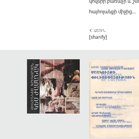
կովերի բառաչի և շ
հայհոյանքի միջից…
ԱՇՈՒՆ
[sharify]