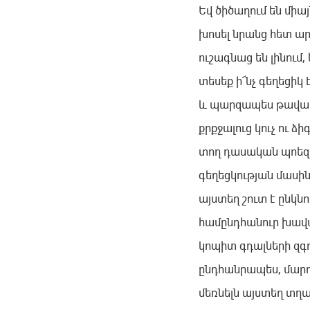
Եվ ծիծաղում են միա
խոսել նրանց հետ ա
ուշագնաց են լինում,
տեսեք ի՜նչ գեղեցիկ 
և պարզապես թավալվ
քրքջալուց կուչ ու ձի
տող դասական պոեզ
գեղեցկության մասին
այստեղ շուտ է ընկնո
համընդհանուր խավա
կոպիտ գդալների զգո
ընդհանրապես, մարդ
մեռնելն այստեղ տղամ