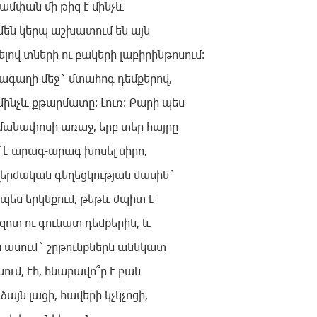
ճամփան մի թիզ է մինչև
մեն կերպ աշխատում են այն
ով տների ու բակերի լաբիրինթոսում:
դագաղի մեջ` մտահոգ դեմքերով,
մինչև քթարմատը: Լուռ: Քարի պես
եզմանափոսի առաջ, երբ տեր հայրը
մ է արագ-արագ խոսել սիրո,
երժական գեղեցկության մասին`
պես երկնքում, թեթև ժպիտ է
ոտ ու գունատ դեմքերին, և
են ասում` շրթունքներն աննկատ
սում, էհ, հնարավո՞ր է բան
այն լացի, հավերի կչկչոցի,