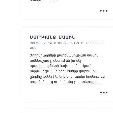
ՄԱՐԴԿԱՆՑ ՄԱՍԻՆ
ՊՈԵԶԻԱ
>
ԵՐԲԵՔ ՉՄԵՌՆԵՍ - ԱՀԱ ԹԵ ԻՆՉ ԿԱՍԵՄ
ՔԵԶ
Ժողովուրդների բարեկամության մասին
ամենաշատը սկսում են խոսել
պատերազմների նախօրեին և կամ
ազգամիջյան կոտորածների կարճատև
ընդմիջումներին, երբ երկուստեք հոգնում են
սուր ճոճելուց ու միմյանց թրատելուց, ու ...