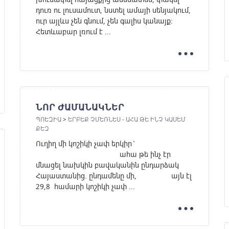
դուռ ու լուսամուտ, նստել ամայի սենյակում,
ուր այլևս չեն գնում, չեն գալիս կանայք:
Հետևաբար լռում է ...
ՆՈՐ ԺԱՄԱՆԱԿՆԵՐ
ՊՈԵԶԻԱ
>
ԵՐԲԵՔ ՉՄԵՌՆԵՍ - ԱՀԱ ԹԵ ԻՆՉ ԿԱՍԵՄ
ՔԵԶ
Ուղիղ մի կոշիկի չափ երկիր`
ահա թե ինչ էր
մնացել նախկին բավականին ընդարձակ
Հայաստանից. ընդամենը մի, այն էլ
29,8 համարի կոշիկի չափ ...