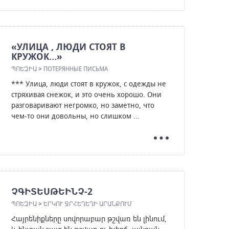
«УЛИЦА , ЛЮДИ СТОЯТ В
КРУЖОК…»
ՊՈԵԶԻԱ
>
ПОТЕРЯННЫЕ ПИСЬМА
*** Улица, люди стоят в кружок, с одежды не
стряхивая снежок, и это очень хорошо. Они
разговаривают негромко, но заметно, что
чем-то они довольны, но слишком ...
ՉԳԻՏԵՍԹԵԻՆՉ-2
ՊՈԵԶԻԱ
>
ԵՐԿՈՒ ՋՐՀԵՂԵՂԻ ԱՐԱՆՔՈՒՄ
Հայրենիքները սովորաբար թշվառ են լինում,