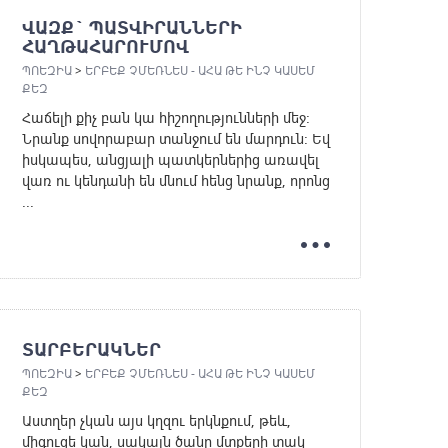
ՎԱԶՔ` ՊԱՏՎԻՐԱՆՆԵՐԻ
ՀԱՂԹԱՀԱՐՈՒՄՈՎ
ՊՈԵԶԻԱ
>
ԵՐԲԵՔ ՉՄԵՌՆԵՍ - ԱՀԱ ԹԵ ԻՆՉ ԿԱՍԵՄ
ՔԵԶ
Հաճելի քիչ բան կա հիշողությունների մեջ:
Նրանք սովորաբար տանջում են մարդուն: Եվ
իսկապես, անցյալի պատկերներից առավել
վառ ու կենդանի են մնում հենց նրանք, որոնց
...
ՏԱՐԲԵՐԱԿՆԵՐ
ՊՈԵԶԻԱ
>
ԵՐԲԵՔ ՉՄԵՌՆԵՍ - ԱՀԱ ԹԵ ԻՆՉ ԿԱՍԵՄ
ՔԵԶ
Աստղեր չկան այս կղզու երկնքում, թեև,
միգուցե կան, սակայն ծանր մտքերի տակ