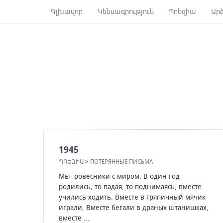
Գլխավոր
Կենսագրություն
Պոեզիա
Ար
1945
ՊՈԵԶԻԱ
>
ПОТЕРЯННЫЕ ПИСЬМА
Мы- ровесники с миром. В один год
родились; то падая, то поднимаясь, вместе
учились ходить. Вместе в тряпичный мячик
играли, Вместе бегали в драных штанишках,
вместе ...