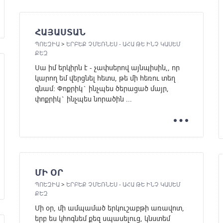
ՀԱՅԱՍՏԱՆ
ՊՈԵԶԻԱ
>
ԵՐԲԵՔ ՉՄԵՌՆԵՍ - ԱՀԱ ԹԵ ԻՆՉ ԿԱՍԵՄ
ՔԵԶ
Սա իմ երկիրն է - չափսերով այնպիսին,, որ
կարող եմ վերցնել հետս, թե մի հեռու տեղ
գնամ: Փոքրիկ` ինչպես ծերացած մայր,
փոքրիկ` ինչպես նորածին ...
ՄԻ ՕՐ
ՊՈԵԶԻԱ
>
ԵՐԲԵՔ ՉՄԵՌՆԵՍ - ԱՀԱ ԹԵ ԻՆՉ ԿԱՍԵՄ
ՔԵԶ
Մի օր, մի ամպամած երկուշաբթի առավոտ,
երբ ես կհոգնեմ քեզ սպասելուց, կնստեմ