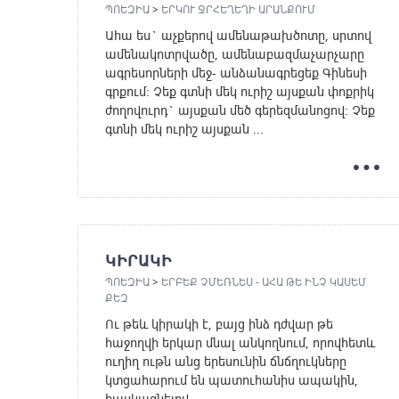
ՊՈԵԶԻԱ
>
ԵՐԿՈՒ ՋՐՀԵՂԵՂԻ ԱՐԱՆՔՈՒՄ
Ահա ես` աչքերով ամենաթախծոտը, սրտով
ամենակոտրվածը, ամենաբազմաչարչարը
ագրեսորների մեջ- անձանագրեցեք Գինեսի
գրքում: Չեք գտնի մեկ ուրիշ այսքան փոքրիկ
ժողովուրդ` այսքան մեծ գերեզմանոցով: Չեք
գտնի մեկ ուրիշ այսքան ...
ԿԻՐԱԿԻ
ՊՈԵԶԻԱ
>
ԵՐԲԵՔ ՉՄԵՌՆԵՍ - ԱՀԱ ԹԵ ԻՆՉ ԿԱՍԵՄ
ՔԵԶ
Ու թեև կիրակի է, բայց ինձ դժվար թե
հաջողվի երկար մնալ անկողնում, որովհետև
ուղիղ ութն անց երեսունին ճնճղուկները
կտցահարում են պատուհանիս ապակին,
հասկացնելով, ...