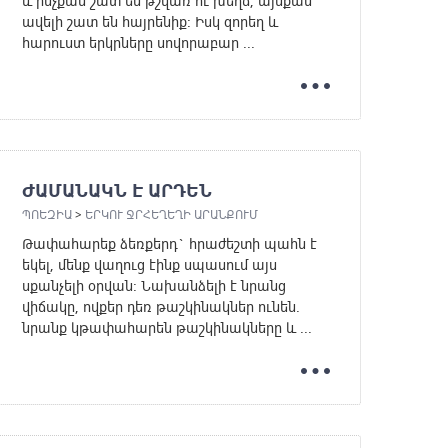
և ինչքան շատ են թշվառ ու խեղճ, այնքան
ավելի շատ են հայրենիք: Իսկ զորեղ և
հարուստ երկրները սովորաբար ...
ԺԱՄԱՆԱԿՆ Է ԱՐԴԵՆ
ՊՈԵԶԻԱ
>
ԵՐԿՈՒ ՋՐՀԵՂԵՂԻ ԱՐԱՆՔՈՒՄ
Թափահարեք ձեռքերդ` հրաժեշտի պահն է
եկել, մենք վաղուց էինք սպասում այս
սքանչելի օրվան: Նախանձելի է նրանց
վիճակը, ովքեր դեռ թաշկինակներ ունեն.
նրանք կթափահարեն թաշկինակները և ...