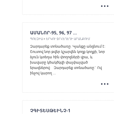
ԱՄԱՆՈՐ-95, 96, 97 …
ՊՈԵԶԻԱ
>
ԵՐԿՈՒ ՋՐՀԵՂԵՂԻ ԱՐԱՆՔՈՒՄ
Զարդարեք տոնածառը: Կյանքը անցնում է:
Շուտով նոր թվեր կշարվեն կողք-կողքի, նոր
ձյուն կտեղա հին փողոցների վրա, և
խավարը կծակծկվի փայփայված
երազներով: Զարդարեք տոնածառը` Ով
ինչով կարող ...
ՉԳԻՏԵՍԹԵԻՆՉ-1