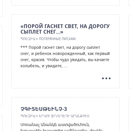
«ПОРОЙ ГАСНЕТ СВЕТ, НА ДОРОГУ
СЫПЛЕТ СНЕГ…»
ՊՈԵԶԻԱ
>
ПОТЕРЯННЫЕ ПИСЬМА
*** Порой гаснет свет, на дорогу сыплет
снег, и ребенок новорожденный, как первый
снег, красив. Чтобы чудо увидать, вы качаете
колыбель, и увидите, ...
ՉԳԻՏԵՍԹԵԻՆՉ-3
ՊՈԵԶԻԱ
>
ԵՐԿՈՒ ՋՐՀԵՂԵՂԻ ԱՐԱՆՔՈՒՄ
Մոռանալ Անանկե աստվածուհուն,
խուսափել հայացքից ամենատես, փակել