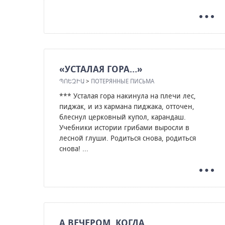
«УСТАЛАЯ ГОРА…»
ՊՈԵԶԻԱ
>
ПОТЕРЯННЫЕ ПИСЬМА
*** Усталая гора накинула на плечи лес,
пиджак, и из кармана пиджака, отточен,
блеснул церковный купол, карандаш.
Учебники истории грибами выросли в
лесной глуши. Родиться снова, родиться
снова! ...
А ВЕЧЕРОМ, КОГДА…