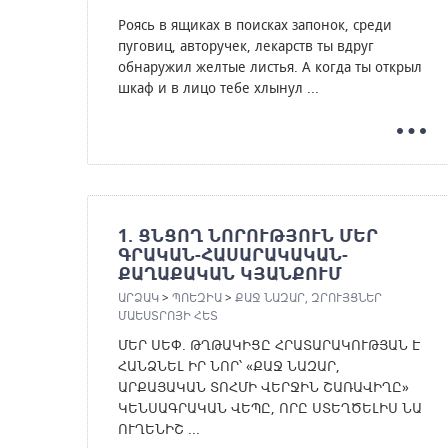
Роясь в ящиках в поисках запонок, среди
пуговиц, авторучек, лекарств ты вдруг
обнаружил желтые листья. А когда ты открыл
шкаф и в лицо тебе хлынул ...
1. ՑՆՑՈՂ ՆՈՐՈՒԹՅՈՒՆ ՄԵՐ
ԳՐԱԿԱՆ-ՀԱՍԱՐԱԿԱԿԱՆ-
ՔԱՂԱՔԱԿԱՆ ԿՅԱՆՔՈՒՄ
ԱՐՁԱԿ
>
ՊՈԵԶԻԱ
>
ՔԱՋ ՆԱԶԱՐ, ԶՐՈՒՅՑՆԵՐ
ՄԱԵՍՏՐՈՅԻ ՀԵՏ
ՄԵՐ ՍԵՓ. ԹՂԹԱԿԻՑԸ ՀՐԱՏԱՐԱԿՈՒԹՅԱՆ Է
ՀԱՆՁՆԵԼ ԻՐ ՆՈՐ՝ «ՔԱՋ ՆԱԶԱՐ,
ԱՐՔԱՅԱԿԱՆ ՏՈՀՄԻ ՎԵՐՋԻՆ ՇԱՌԱՎԻՂԸ»
ԿԵՆՍԱԳՐԱԿԱՆ ՎԵՊԸ, ՈՐԸ ՍՏԵՂԾԵԼԻՍ ՆԱ
ՈՒՂԵՆԻՇ ...