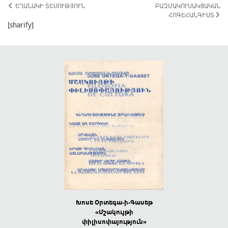
ԵՂԱՆԱԿԻ ՏԵՍՈՒԹՅՈՒՆ
ԲԱԶՄԱԿՈՒՍԱԿՑԱԿԱՆ
ՀՈԳԵՀԱՆԳԻՍՏ
[sharify]
 ԺԱՄԵՐ
Խոսե Oրտեգա-ի-Գասեթ
ԵՐԿՈՒ ՋՐՀԵՂ
ուններ Երևան,
«Մշակույթի
Բանաստեղծությ
գրող» հրատ.,
«Նաիրի
փիլիսոփայություն»