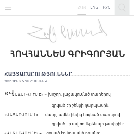
ENG
РУС
ՀԱՅ
Toggle
navigation
ՀԱՅՏԱՐԱՐՈՒԹՅՈՒՆՆԵՐ
ՊՈԵԶԻԱ
>
ԿԵՍ ԺԱՄԱՆԱԿ
«Վ
ԱՃԱՌՎՈՒՄ Է» – խոշոր, լացակումած տառերով
գրված էր շենքի դարպասին:
«ՎԱՃԱՌՎՈՒՄ Է» – մանր, ամեն ինչից հոգնած տառերով
գրված էր ավտոմեքենայի թափքին:
«ՎԱՃԱՌՎՈՒՄ Է» – գրված էր կրպակի դռանը: