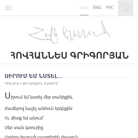
ENG
РУС
ՀԱՅ
Toggle
navigation
ՍԻՐՈՒՄ ԵՄ ՆՍՏԵԼ…
ՊՈԵԶԻԱ
>
ՔՈ ԱՌԱՋԻՆ ԲԱՌԵՐԸ
Ս
իրում եմ նստել մեր տանիքին,
Ժամերով նայել անհուն երկնքին:
Ու միտք եմ անում՝
Մեր տան կտուրից
Աչքերս հառած աստղերին փայլուն,