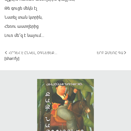
Թե գուցե մեկն էլ
Նստել տան կտրին,
Հեռու աստղերից
Լուռ մե՜զ է նայում…
ՀՐԴԵՀ Է ԸՆԿԵԼ, ՕԳՆԵՑԵՔ…
ԵՐԲ ՁՄԵՌԸ ԳԱ
[sharify]