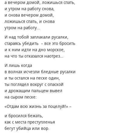
а вечером домой, ложишься спать,
и утром на работу снова,
и снова вечером домой,
ложишься спать, и снова
утром на работу…
И над тобой заплакали русалки,
стараясь убедить – все это бросить
и к ним идти на дно морское,
на что ты отказался наотрез…
И лишь когда
в волнах исчезли бледные русалки
и ты остался на песке один,
ты поглядел вокруг с опаской
и дрожащим пальцем вывел
на сыром песке:
«Отдам всю жизнь за поцелуй!» –
и бросился бежать,
как с места преступленья
бегут убийца или вор.