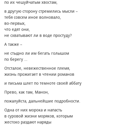
по их чешуйчатым хвостам,
в другую сторону стремились мысли –
тебя совсем иное волновало,
во-первых,
что едят они,
не схватывают ли в воде простуду?
А также –
не стыдно ли им бегать голышом
по берегу …
Отсталое, невежественное племя,
жизнь прожигает в чтении романов
и письма шлет по темноте своей аббату
Прево, как там, Манон,
пожалуйста, дальнейшие подробности.
Одна от них морока и напасть
в суровой жизни моряков, которым
жестоко раздают наряды