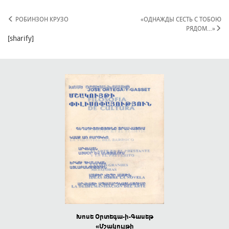
РОБИНЗОН КРУЗО
«ОДНАЖДЫ СЕСТЬ С ТОБОЮ
РЯДОМ…»
[sharify]
 ՄԱՆԿՈՒԹՅԱՆ
Խոսե Oրտեգա-ի-Գասեթ
ԲՈԼՈՐՈՎԻՆ 
ՆՔԻՑ
«Մշակույթի
Բանաստեղծությ