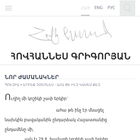
ENG
РУС
ՀԱՅ
Toggle
navigation
ՆՈՐ ԺԱՄԱՆԱԿՆԵՐ
ՊՈԵԶԻԱ
>
ԵՐԲԵՔ ՉՄԵՌՆԵՍ - ԱՀԱ ԹԵ ԻՆՉ ԿԱՍԵՄ ՔԵԶ
Ո
ւղիղ մի կոշիկի չափ երկիր`
ահա թե ինչ էր մնացել
նախկին բավականին ընդարձակ Հայաստանից.
ընդամենը մի,
այն էլ 29,8 համարի կոշիկի չափ երկիր,