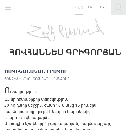
ENG
РУС
ՀԱՅ
Toggle
navigation
ՈՍՏԻԿԱՆԱԿԱՆ ԼՐԱՏՈՒ
ՊՈԵԶԻԱ
>
ԵՐԿՈՒ ՋՐՀԵՂԵՂԻ ԱՐԱՆՔՈՒՄ
Ո
ւշադրություն,
ևս մի հետաքրքիր տեղեկություն.-
20-րդ դարի վերջին, ժամը 16-ն անց 15 րոպեին,
հայ ժողովուրդը դուրս է եկել իր հայրենիքից
և այլևս չի վերադարձել…
Արտաքին նշանները` բազմադարյան, բազմաչարչար,
տաղանդավոր, աշխատասեր, համբերատար,