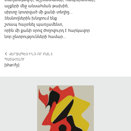
աչքերի մեջ անսահման թախիծ,
սիրտը կոտրված մի քանի տեղից…
Տեսնողներին խնդրում ենք
շտապ հայտնել պառլամենտ,
որին մի քանի օրով ժողովուրդ է հարկավոր
նոր ընտրությունների համար…
ՎԵՐՋԱՊԵՍ ԻՆՉ-ՈՐ ԲԱՆ է
ՊԱՏԱՀԵԼՈՒ
[sharify]