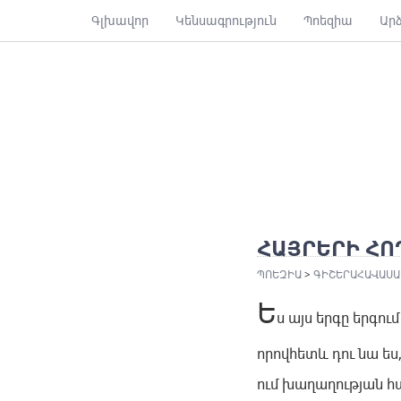
Գլխավոր
Կենսագրություն
Պոեզիա
Ար
ՀԱՅՐԵՐԻ ՀՈ
ՊՈԵԶԻԱ
>
ԳԻՇԵՐԱՀԱՎԱՍԱ
Ե
ս այս երգը երգու
որովհետև դու նա ես
ում խաղաղության հա