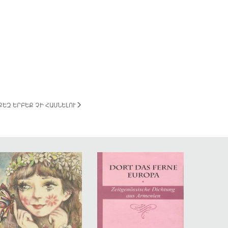
ՔԵԶ ԵՐԲԵՔ ՉԻ ՀԱՍՆԵԼՈՒ