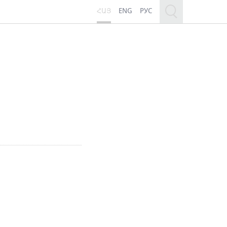
ՀԱՅ
ENG
РУС