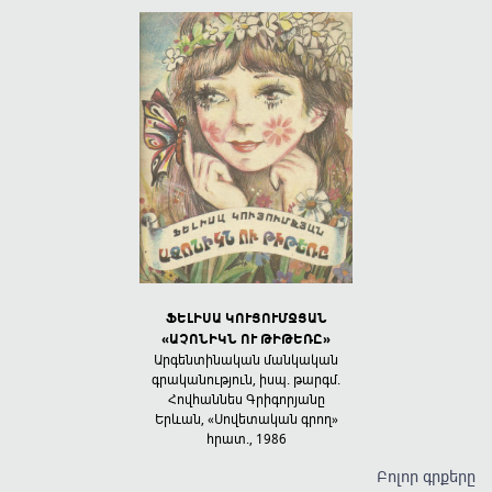
ԱՄԱՆԱԿ
ՖԵԼԻՍԱ ԿՈՒՅՈՒՄՋՅԱՆ
ПОТЕРЯНН
ղծություններ
«ԱՉՈՆԻԿՆ ՈՒ ԹԻԹԵՌԸ»
Стихи, поэмы
-Դար», 2002
писатель”
Արգենտինական մանկական
գրականություն, իսպ. թարգմ.
Հովհաննես Գրիգորյանը
Երևան, «Սովետական գրող»
հրատ., 1986
Բոլոր գրքերը