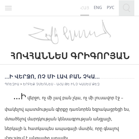
ENG
РУС
ՀԱՅ
Toggle
navigation
…Ի ՎԵՐՋՈ, ՈՉ ՄԻ ԼԱՎ ԲԱՆ ՉԿԱ…
ՊՈԵԶԻԱ
>
ԵՐԲԵՔ ՉՄԵՌՆԵՍ - ԱՀԱ ԹԵ ԻՆՉ ԿԱՍԵՄ ՔԵԶ
…Ի
վերջո, ոչ մի լավ բան չկա, ոչ մի լուսավոր էջ –
փակելով պատմության գիրքը դառնորեն եզրակացրեցի ես,
մտածելով մարդկության կենսագրության անցյալի,
ներկայի և հատկապես ապագայի մասին, որը գնալով
մշուշվում է անցյալից առավել…